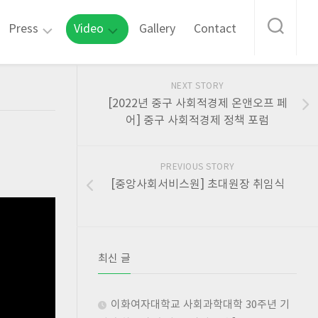
Press
Video
Gallery
Contact
조
Interview
NEXT STORY
상
[2022년 중구 사회적경제 온앤오프 페
미
어] 중구 사회적경제 정책 포럼
교
수
언
론
PREVIOUS STORY
보
[중앙사회서비스원] 초대원장 취임식
도
조
상
미
최신 글
교
수
기
이화여자대학교 사회과학대학 30주년 기
고