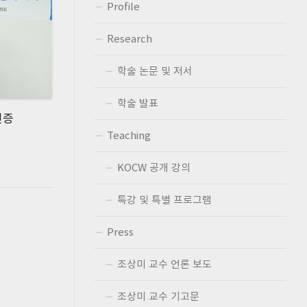
Profile
적
경
제
Research
협
동
학술 논문 및 저서
과
정
학술 발표
언
인증
론
보
Teaching
도
KOCW 공개 강의
특강 및 특별 프로그램
Press
조상미 교수 언론 보도
조상미 교수 기고문