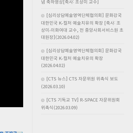
문
념 축하영상[축사: 조상미 교수]
이
[심리상담예술영역단체협의회] 문화강국
화
대한민국 K-컬처 예술치유의 확장 [축사: 조
여
상미-이화여대 교수, 전 중앙사회서비스원 초
자
대
대원장](2026.04.02)
학
교
[심리상담예술영역단체협의회] 문화강국
언
대한민국 K-컬처 예술치유의 확장
론
(2026.04.02)
보
도
[CTS 뉴스] CTS 자문위원 위촉식 보도
이
(2026.03.10)
화
여
[CTS 기독교 TV] R-SPACE 자문위원회
자
위촉식(2026.03.09)
대
학
교
사
회