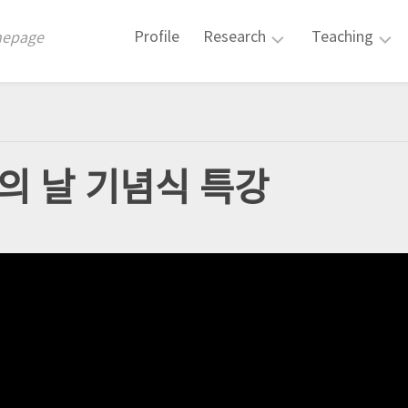
Profile
Research
Teaching
mepage
학
KOCW
술
공
논
개
문
강
의 날 기념식 특강
및
의
저
서
특
강
학
및
술
특
발
별
표
프
로
그
램