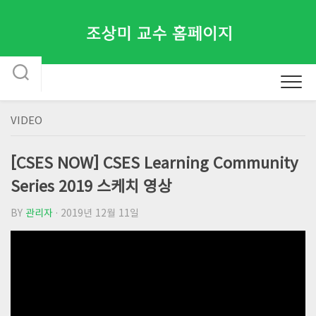
Skip
to
content
VIDEO
[CSES NOW] CSES Learning Community
Series 2019 스케치 영상
BY
관리자
· 2019년 12월 11일